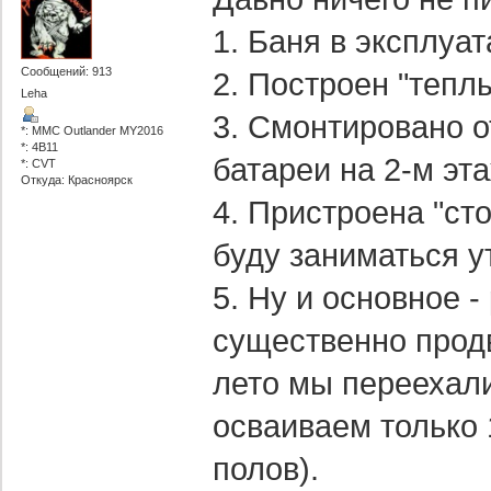
1. Баня в эксплуа
Сообщений: 913
2. Построен "тепл
Leha
3. Смонтировано о
*: MMC Outlander MY2016
*: 4B11
батареи на 2-м эт
*: CVT
Откуда: Красноярск
4. Пристроена "сто
буду заниматься у
5. Ну и основное 
существенно продв
лето мы переехали
осваиваем только 1
полов).