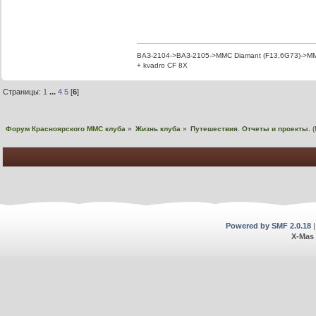
ВАЗ-2104->ВАЗ-2105->MMC Diamant (F13,6G73)->MMC
+ kvadro CF 8X
Страницы:
1
...
4
5
[
6
]
Форум Красноярского MMC клуба
»
Жизнь клуба
»
Путешествия. Отчеты и проекты.
(
Powered by SMF 2.0.18
X-Mas