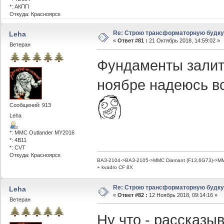
*: АКПП
Откуда: Красноярск
Re: Строю трансформаторную будку -
Leha
«
Ответ #81 :
21 Октябрь 2018, 14:59:02 »
Ветеран
Фундаменты залит
ноябре надеюсь вс
Сообщений: 913
Leha
*: MMC Outlander MY2016
*: 4B11
*: CVT
Откуда: Красноярск
ВАЗ-2104->ВАЗ-2105->MMC Diamant (F13,6G73)->MMC
+ kvadro CF 8X
Re: Строю трансформаторную будку -
Leha
«
Ответ #82 :
12 Ноябрь 2018, 09:14:16 »
Ветеран
Ну что - рассказы