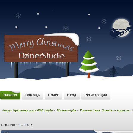
Начало
Помощь
Поиск
Вход
Регистрация
Форум Красноярского MMC клуба
»
Жизнь клуба
»
Путешествия. Отчеты и проекты.
(
Страницы:
1
...
4
5
[
6
]