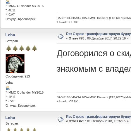
*: MMC Outlander MY2016
*: 4B11
*: CVT
ВАЗ-2104->ВАЗ-2105->MMC Diamant (F13,6G73)->MMC
Откуда: Красноярск
+ kvadro CF 8X
Re: Строю трансформаторную будку -
Leha
«
Ответ #78 :
06 Декабрь 2017, 20:29:19 »
Ветеран
Договорился о ски
знакомым с владе
Сообщений: 913
Leha
*: MMC Outlander MY2016
*: 4B11
ВАЗ-2104->ВАЗ-2105->MMC Diamant (F13,6G73)->MMC
*: CVT
+ kvadro CF 8X
Откуда: Красноярск
Re: Строю трансформаторную будку -
Leha
«
Ответ #79 :
01 Октябрь 2018, 13:32:05 »
Ветеран