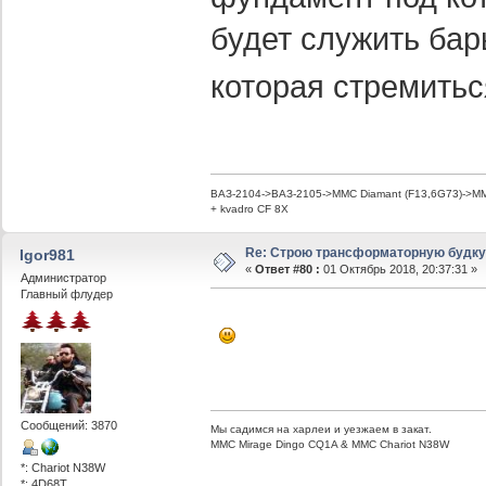
будет служить бар
которая стремитьс
ВАЗ-2104->ВАЗ-2105->MMC Diamant (F13,6G73)->MMC
+ kvadro CF 8X
Re: Строю трансформаторную будку -
Igor981
«
Ответ #80 :
01 Октябрь 2018, 20:37:31 »
Администратор
Главный флудер
Сообщений: 3870
Мы садимся на харлеи и уезжаем в закат.
ММС Mirage Dingo CQ1A & MMC Chariot N38W
*: Chariot N38W
*: 4D68T