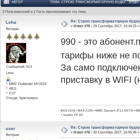
АВТОР
ТЕМА: СТРОЮ ТРАНСФОРМАТОРНУЮ БУДКУ - БУДКУ Д
0 Пользователей и 1 Гость просматривают эту тему.
Re: Строю трансформаторную будку -
Leha
«
Ответ #75 :
29 Сентябрь 2017, 10:44:25 »
Ветеран
990 - это абонент.
тарифы ниже не 
За само подключе
Сообщений: 913
Leha
приставку в WIFI (
*: MMC Outlander MY2016
*: 4B11
*: CVT
Откуда: Красноярск
ВАЗ-2104->ВАЗ-2105->MMC Diamant (F13,6G73)->MMC
+ kvadro CF 8X
Re: Строю трансформаторную будку -
user
«
Ответ #76 :
30 Сентябрь 2017, 16:55:46 »
Ветеран