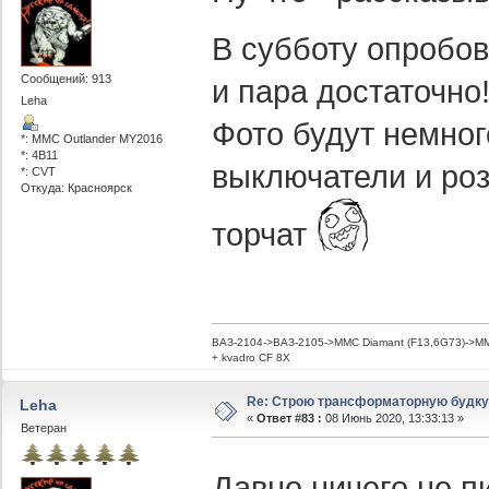
В субботу опробо
Сообщений: 913
и пара достаточно
Leha
Фото будут немног
*: MMC Outlander MY2016
*: 4B11
выключатели и роз
*: CVT
Откуда: Красноярск
торчат
ВАЗ-2104->ВАЗ-2105->MMC Diamant (F13,6G73)->MMC
+ kvadro CF 8X
Re: Строю трансформаторную будку -
Leha
«
Ответ #83 :
08 Июнь 2020, 13:33:13 »
Ветеран
Давно ничего не 