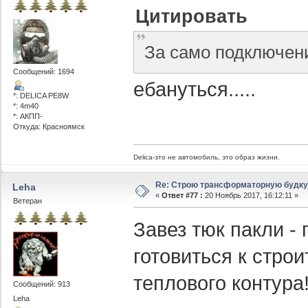
Цитировать
За само подключени
Сообщений: 1694
ебануться.....
*: DELICA PE8W
*: 4m40
*: АКПП-
Откуда: Красноямск
Delica-это не автомобиль, это образ жизни.
Re: Строю трансформаторную будку -
Leha
«
Ответ #77 :
20 Ноябрь 2017, 16:12:11 »
Ветеран
Завез тюк пакли - 
готовиться к стро
теплового контура
Сообщений: 913
Leha