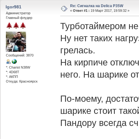
Re: Сигналка на Delica P35W
Igor981
«
Ответ #1 :
19 Март 2017, 19:59:32 »
Администратор
Главный флудер
Турботаймером не
Ну нет таких нагру
грелась.
Сообщений: 3870
На кирпиче отключ
*: Chariot N38W
него. На шарике о
*: 4D68T
*: АКПП
Откуда: Красноярск
По-моему, достато
шарике стоит такой
Пандору всегда сч