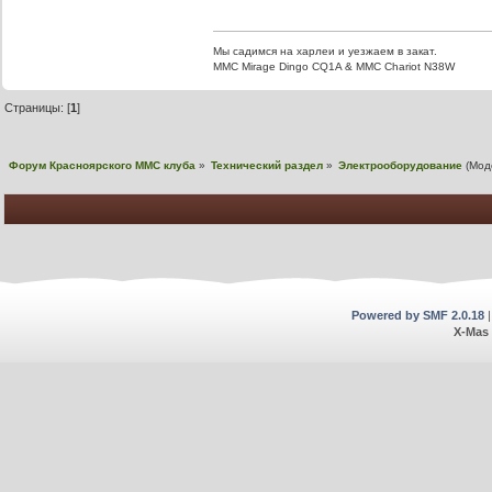
Мы садимся на харлеи и уезжаем в закат.
ММС Mirage Dingo CQ1A & MMC Chariot N38W
Страницы: [
1
]
Форум Красноярского MMC клуба
»
Технический раздел
»
Электрооборудование
(Мод
Powered by SMF 2.0.18
X-Mas