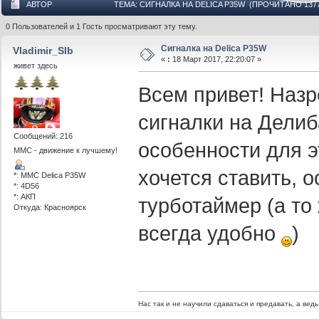
АВТОР
ТЕМА: СИГНАЛКА НА DELICA P35W (ПРОЧИТАНО 1377
0 Пользователей и 1 Гость просматривают эту тему.
Сигналка на Delica P35W
Vladimir_SIb
«
:
18 Март 2017, 22:20:07 »
живет здесь
Всем привет! Назр
сигналки на Делиба
Сообщений: 216
особенности для 
ММС - движение к лучшему!
хочется ставить, 
*: MMC Delica P35W
*: 4D56
*: АКП
турботаймер (а то
Откуда: Красноярск
всегда удобно
)
Нас так и не научили сдаваться и предавать, а ведь