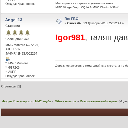
Мы садимся на харлеи и уезжаем в закат.
Откуда: Красноярск
ММС Mirage Dingo CQ1A & MMC Chariot N38W
Re: ГБО
Angel 13
«
Ответ #4 :
23 Декабрь 2013, 22:22:41 »
Старожил
Igor981
, талян дав
Сообщений: 378
MMC Montero 6G72-24,
АКПП, VIN
JA4MR41H3SJ002254
*: MMC Montero
Дорожное движение-командный вид спорта, а не б
*: 6G72-24
*: АКПП
Откуда: Красноярск
Страницы: [
1
]
Форум Красноярского MMC клуба
»
Обмен опытом
»
Вспомогательный сервис
(Моде