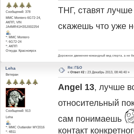
ТНГ, ставят лучше
Сообщений: 378
MMC Montero 6G72-24,
АКПП, VIN
скажешь что уже 
JA4MR41H3SJ002254
*: MMC Montero
*: 6G72-24
*: АКПП
Откуда: Красноярск
Дорожное движение-командный вид спорта, а не б
Re: ГБО
Leha
«
Ответ #2 :
23 Декабрь 2013, 08:46:40 »
Ветеран
Angel 13
, лучше в
относительный по
Сообщений: 913
сам понимаешь
Leha
контакт конкретно
*: MMC Outlander MY2016
*: 4B11