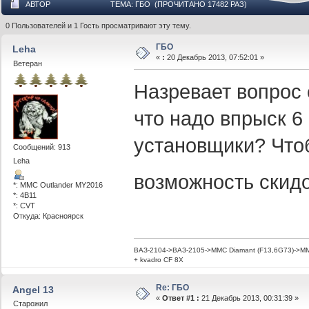
АВТОР
ТЕМА: ГБО (ПРОЧИТАНО 17482 РАЗ)
0 Пользователей и 1 Гость просматривают эту тему.
ГБО
Leha
«
:
20 Декабрь 2013, 07:52:01 »
Ветеран
Назревает вопрос 
что надо впрыск 6
установщики? Чтоб
Сообщений: 913
Leha
возможность скид
*: MMC Outlander MY2016
*: 4B11
*: CVT
Откуда: Красноярск
ВАЗ-2104->ВАЗ-2105->MMC Diamant (F13,6G73)->MMC
+ kvadro CF 8X
Re: ГБО
Angel 13
«
Ответ #1 :
21 Декабрь 2013, 00:31:39 »
Старожил