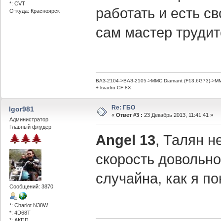
*: CVT
работать и есть св
Откуда: Красноярск
сам мастер трудит
ВАЗ-2104->ВАЗ-2105->MMC Diamant (F13,6G73)->MMC
+ kvadro CF 8X
Re: ГБО
Igor981
«
Ответ #3 :
23 Декабрь 2013, 11:41:41 »
Администратор
Главный флудер
Angel 13
, Талян н
скорость довольно
случайна, как я 
Сообщений: 3870
*: Chariot N38W
*: 4D68T
*: АКПП