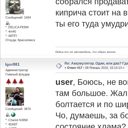
собрался продават
киприча стоит на в
Сообщений: 1694
ты его туда умудри
*: DELICA PE8W
*: 4m40
*: АКПП-
Откуда: Красноямск
Delica-это не автомобиль, это образ жизни.
Re: Аккумулятор. Один, или два? Г
Igor981
«
Ответ #17 :
08 Январь 2016, 16:14:13 »
Администратор
Главный флудер
user
, Боюсь, не в
там большое. Жалк
болтается и по ши
Сообщений: 3870
Чо, думаешь, за б
*: Chariot N38W
состояние хлама?
*: 4D68T