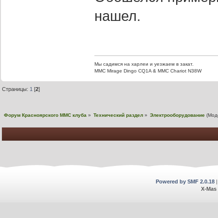
нашел.
Мы садимся на харлеи и уезжаем в закат.
ММС Mirage Dingo CQ1A & MMC Chariot N38W
Страницы:
1
[
2
]
Форум Красноярского MMC клуба
»
Технический раздел
»
Электрооборудование
(Мод
Powered by SMF 2.0.18
X-Mas