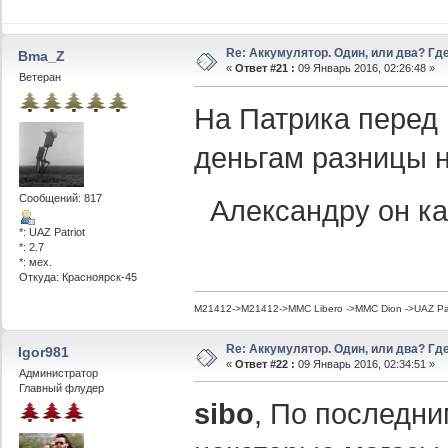
Re: Аккумулятор. Один, или два? Г
Bma_Z
«
Ответ #21 :
09 Январь 2016, 02:26:48 »
Ветеран
На Патрика перед Н
деньгам разницы н
Сообщений: 817
Александру он ка
*: UAZ Patriot
*: 2.7
*: мех.
Откуда: Красноярск-45
M21412->M21412->MMC Libero ->MMC Dion ->UAZ Pat
Re: Аккумулятор. Один, или два? Г
Igor981
«
Ответ #22 :
09 Январь 2016, 02:34:51 »
Администратор
Главный флудер
sibo
, По последни