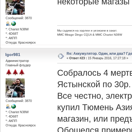
некоторые магазы 
Сообщений: 3870
*: Chariot N38W
Мы садимся на харлеи и уезжаем в закат.
*: 4D68T
ММС Mirage Dingo CQ1A & MMC Chariot N38W
*: АКПП
Откуда: Красноярск
Re: Аккумулятор. Один, или два? Г
Igor981
«
Ответ #23 :
15 Январь 2016, 17:27:18 »
Администратор
Главный флудер
Собралось 4 мертв
Ястынской по 30р.
Все честно, элект
Сообщений: 3870
купил Тюмень Азия
*: Chariot N38W
магазин, или пред
*: 4D68T
*: АКПП
Откуда: Красноярск
Обошелся примерн