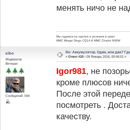
менять ничо не на
Мы садимся на харлеи и уезжаем в закат.
ММС Mirage Dingo CQ1A & MMC Chariot N38W
Re: Аккумулятор. Один, или два? Г
sibo
«
Ответ #20 :
09 Январь 2016, 00:46:01 »
Модератор
Ветеран
Igor981
, не позор
кроме плюсов ниче
После этой переде
Сообщений: 594
посмотреть . Дост
качеству.