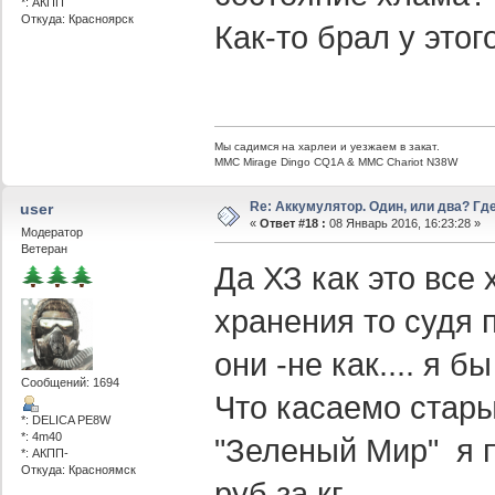
*: АКПП
Откуда: Красноярск
Как-то брал у этог
Мы садимся на харлеи и уезжаем в закат.
ММС Mirage Dingo CQ1A & MMC Chariot N38W
Re: Аккумулятор. Один, или два? Г
user
«
Ответ #18 :
08 Январь 2016, 16:23:28 »
Модератор
Ветеран
Да ХЗ как это все 
хранения то судя 
они -не как.... я бы
Сообщений: 1694
Что касаемо стары
*: DELICA PE8W
*: 4m40
"Зеленый Мир" я п
*: АКПП-
Откуда: Красноямск
руб за кг....