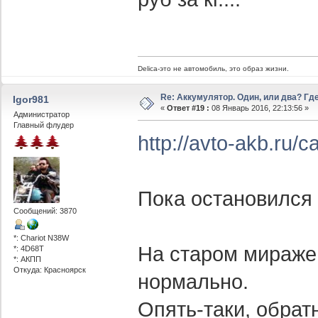
Delica-это не автомобиль, это образ жизни.
Re: Аккумулятор. Один, или два? Г
Igor981
«
Ответ #19 :
08 Январь 2016, 22:13:56 »
Администратор
Главный флудер
http://avto-akb.ru/c
Пока остановился 
Сообщений: 3870
*: Chariot N38W
На старом мираже 
*: 4D68T
*: АКПП
Откуда: Красноярск
нормально.
Опять-таки, обрат