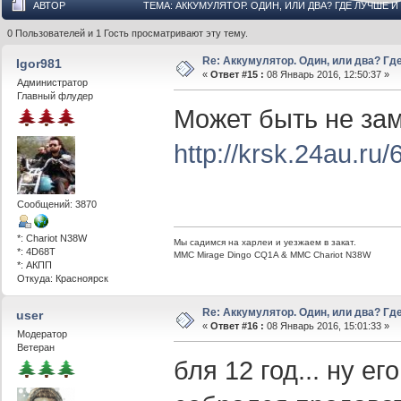
АВТОР
ТЕМА: АККУМУЛЯТОР. ОДИН, ИЛИ ДВА? ГДЕ ЛУЧШЕ И
0 Пользователей и 1 Гость просматривают эту тему.
Re: Аккумулятор. Один, или два? Г
Igor981
«
Ответ #15 :
08 Январь 2016, 12:50:37 »
Администратор
Главный флудер
Может быть не зам
http://krsk.24au.ru
Сообщений: 3870
*: Chariot N38W
Мы садимся на харлеи и уезжаем в закат.
*: 4D68T
ММС Mirage Dingo CQ1A & MMC Chariot N38W
*: АКПП
Откуда: Красноярск
Re: Аккумулятор. Один, или два? Г
user
«
Ответ #16 :
08 Январь 2016, 15:01:33 »
Модератор
Ветеран
бля 12 год... ну ег