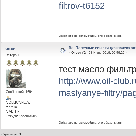
filtrov-t6152
Delica-это не автомобиль, это образ жизни.
Re: Полезные ссылки для поиска ав
user
«
Ответ #2 :
28 Июнь 2016, 09:56:29 »
Ветеран
тест масло фильт
http://www.oil-club.
maslyanye-filtry/pa
Сообщений: 1694
*: DELICA PE8W
*: 4m40
*: АКПП-
Откуда: Красноямск
Delica-это не автомобиль, это образ жизни.
Страницы: [
1
]