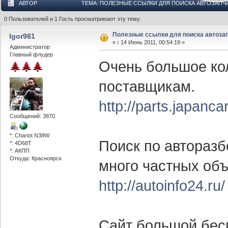
АВТОР
ТЕМА: ПОЛЕЗНЫЕ ССЫЛКИ ДЛЯ ПОИСКА АВТОЗАПЧА
0 Пользователей и 1 Гость просматривают эту тему.
Полезные ссылки для поиска автозап
Igor981
«
:
14 Июнь 2011, 00:54:19 »
Администратор
Главный флудер
Очень большое ко
поставщикам.
http://parts.japancar
Сообщений: 3870
*: Chariot N38W
Поиск по авторазб
*: 4D68T
*: АКПП
Откуда: Красноярск
много частных об
http://autoinfo24.ru/
Сайт большой бес