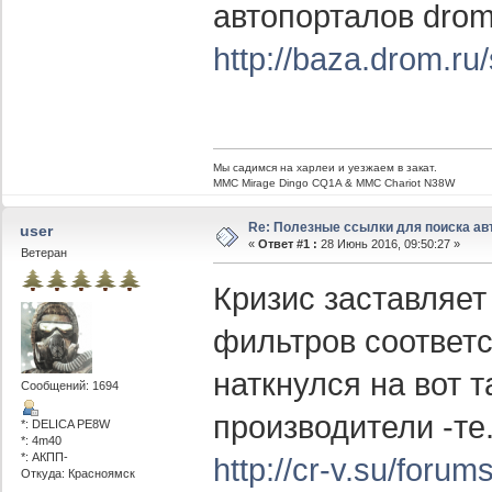
автопорталов drom
http://baza.drom.ru
Мы садимся на харлеи и уезжаем в закат.
ММС Mirage Dingo CQ1A & MMC Chariot N38W
Re: Полезные ссылки для поиска ав
user
«
Ответ #1 :
28 Июнь 2016, 09:50:27 »
Ветеран
Кризис заставляет 
фильтров соответ
наткнулся на вот 
Сообщений: 1694
производители -те
*: DELICA PE8W
*: 4m40
*: АКПП-
http://cr-v.su/foru
Откуда: Красноямск