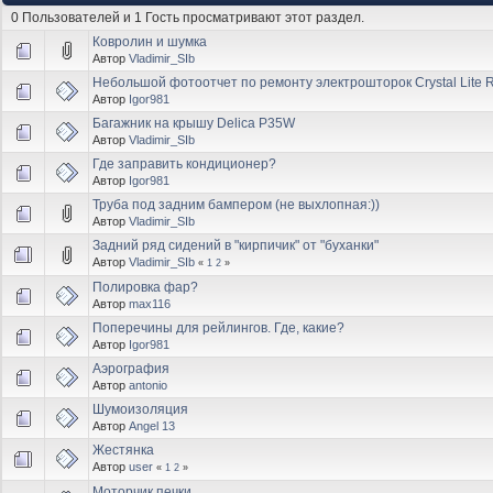
0 Пользователей и 1 Гость просматривают этот раздел.
Ковролин и шумка
Автор
Vladimir_SIb
Небольшой фотоотчет по ремонту электрошторок Crystal Lite R
Автор
Igor981
Багажник на крышу Delica P35W
Автор
Vladimir_SIb
Где заправить кондиционер?
Автор
Igor981
Труба под задним бампером (не выхлопная:))
Автор
Vladimir_SIb
Задний ряд сидений в "кирпичик" от "буханки"
Автор
Vladimir_SIb
«
1
2
»
Полировка фар?
Автор
max116
Поперечины для рейлингов. Где, какие?
Автор
Igor981
Аэрография
Автор
antonio
Шумоизоляция
Автор
Angel 13
Жестянка
Автор
user
«
1
2
»
Моторчик печки