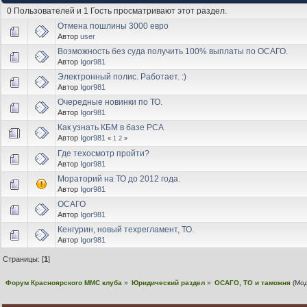
0 Пользователей и 1 Гость просматривают этот раздел.
Отмена пошлины 3000 евро
Автор
user
Возможность без суда получить 100% выплаты по ОСАГО.
Автор
Igor981
Электронный полис. Работает. :)
Автор
Igor981
Очередные новинки по ТО.
Автор
Igor981
Как узнать КБМ в базе РСА
Автор
Igor981
«
1
2
»
Где техосмотр пройти?
Автор
Igor981
Мораторий на ТО до 2012 года.
Автор
Igor981
ОСАГО
Автор
Igor981
Кенгурин, новый техрегламент, ТО.
Автор
Igor981
Страницы: [
1
]
Форум Красноярского MMC клуба
»
Юридический раздел
»
ОСАГО, ТО и таможня
(Мо