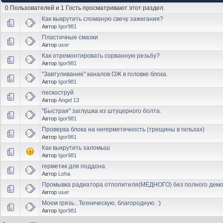
0 Пользователей и 1 Гость просматривают этот раздел.
Как выкрутить сломаную свечу зажигания?
Автор
Igor981
Пластичные смазки
Автор
user
Как отремонтировать сорванную резьбу?
Автор
Igor981
"Завтуливание" каналов ОЖ в головке блока.
Автор
Igor981
пескоструй
Автор
Angel 13
"Быстрая" заглушка из штуцерного болта.
Автор
Igor981
Проверка блока на негерметичность (трещины в гильзах)
Автор
Igor981
Как выкрутить заломыш
Автор
Igor981
герметик для поддона.
Автор
Leha
Промывка радиатора отпопителя(МЕДНОГО) без полного демо
Автор
user
Моем грязь...Техническую, благородную. :)
Автор
Igor981