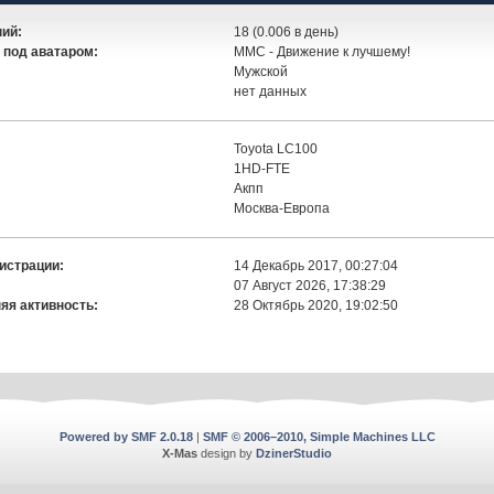
ий:
18 (0.006 в день)
 под аватаром:
ММС - Движение к лучшему!
Мужской
:
нет данных
Toyota LC100
1HD-FTE
Акпп
Москва-Европа
истрации:
14 Декабрь 2017, 00:27:04
07 Август 2026, 17:38:29
яя активность:
28 Октябрь 2020, 19:02:50
Powered by SMF 2.0.18
|
SMF © 2006–2010, Simple Machines LLC
X-Mas
design by
DzinerStudio