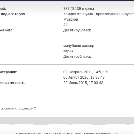
ий:
787 (0.139 в день)
 под аватаром:
Каждая женщина - произведение искусст
Мужской
:
44
жение:
Десятирублёвск
мицубиши лансер
варик
Десятирублёвск
истрации:
09 Февраль 2011, 14:51:19
06 Август 2026, 18:33:43
яя активность:
22 Июль 2015, 17:03:42
ь сексом с гандонами)))
Powered by SMF 2.0.18
|
SMF © 2006–2010, Simple Machines LLC