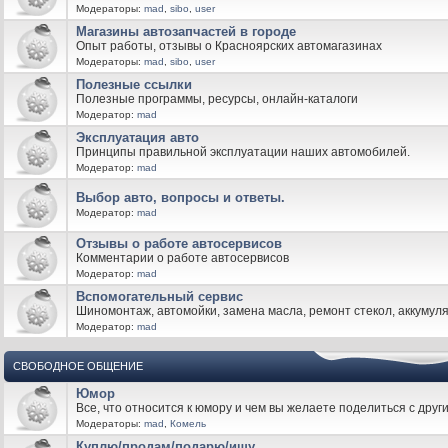
Модераторы:
mad
,
sibo
,
user
Магазины автозапчастей в городе
Опыт работы, отзывы о Красноярских автомагазинах
Модераторы:
mad
,
sibo
,
user
Полезные ссылки
Полезные программы, ресурсы, онлайн-каталоги
Модератор:
mad
Эксплуатация авто
Принципы правильной эксплуатации наших автомобилей.
Модератор:
mad
Выбор авто, вопросы и ответы.
Модератор:
mad
Отзывы о работе автосервисов
Комментарии о работе автосервисов
Модератор:
mad
Вспомогательный сервис
Шиномонтаж, автомойки, замена масла, ремонт стекол, аккумуля
Модератор:
mad
СВОБОДНОЕ ОБЩЕНИЕ
Юмор
Все, что относится к юмору и чем вы желаете поделиться с друг
Модераторы:
mad
,
Комель
Куплю/продам/подарю/ищу