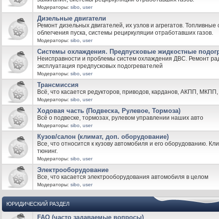
Модераторы:
sibo
,
user
Дизельные двигатели
Ремонт дизельных двигателей, их узлов и агрегатов. Топливные
облегчения пуска, системы рециркуляции отработавших газов.
Модераторы:
sibo
,
user
Системы охлаждения. Предпусковые жидкостные подог
Неисправности и проблемы систем охлаждения ДВС. Ремонт рад
эксплуатация предпусковых подогревателей
Модераторы:
sibo
,
user
Трансмиссия
Всё, что касается редукторов, приводов, карданов, АКПП, МКПП, 
Модераторы:
sibo
,
user
Ходовая часть (Подвеска, Рулевое, Тормоза)
Всё о подвеске, тормозах, рулевом управлении наших авто
Модераторы:
sibo
,
user
Кузов/салон (климат, доп. оборудование)
Все, что относится к кузову автомобиля и его оборудованию. Кли
тюнинг.
Модераторы:
sibo
,
user
Электрооборудование
Все, что касается электрооборудования автомобиля в целом
Модераторы:
sibo
,
user
ЮРИДИЧЕСКИЙ РАЗДЕЛ
FAQ (часто задаваемые вопросы)