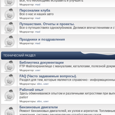
Все, что необходимо исправить и улучшить
Модератор:
mad
Персоналии клуба
Все о нас и наших авто
Модератор:
mad
Путешествия. Отчеты и проекты.
Все о путешествиях одноклубников. Делимся впечатлениями и 
Модератор:
mad
Праздники и поздравления
Модератор:
mad
ТЕХНИЧЕСКИЙ РАЗДЕЛ
Библиотека документации
FTP Файлохранилище с мануалами, каталогами, полезной докум
Модератор:
user
FAQ (Часто задаваемые вопросы).
Раздел для тем, которые являются справочно - информационн
Модераторы:
sibo
,
user
Рабочий опыт
Здесь обмениваемся опытом и различными хитростями при вы
работ
Модераторы:
sibo
,
user
Бензиновые двигатели
Ремонт бензиновых двигателей, их узлов и агрегатов. Топливны
зажигания, системы рециркуляции отработавших газов.