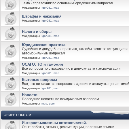
Тема - справочник по основным юридическим вопросам
Модераторы:
Igor981
,
mad
Штрафы и наказания
Модераторы:
Igor981
,
mad
Налоги и сборы
Модераторы:
Igor981
,
mad
Юридическая практика
Судебная и досудебная практика, жалобы в соответствующие и
автомобильным вопросам
Модераторы:
Igor981
,
mad
ОСАГО, ТО и таможня
Все вопросы по страхованию и допуску авто к эксплуатации
Модераторы:
Igor981
,
mad
Бытовые вопросы
Все, что не касается вопросов владения и эксплуатации автомо
Модераторы:
Igor981
,
mad
Новости
Последние новости по юридическим вопросам.
Модераторы:
mad
,
user
ОБМЕН ОПЫТОМ
Интернет-магазины автозапчастей.
Опыт работы, отзывы, рекомендации, полезные ссылки