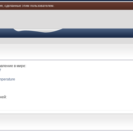
ия, сделанные этим пользователем.
авление в мире:
7
mperature
ней: