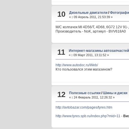
10
Дизельные двигатели
/
Фотографи
«
:
09 Апрель 2011, 21:53:39 »
М/С колпачок MI 4D56/T, 4D68, 6G72 12V 91-,
Производитель - NoK, артикул - BVV618A0
11
Интернет-магазины автозапчастей
«
:
09 Март 2011, 13:11:52 »
http://www.autodoc.ru/Web/
Кто пользовался этим магазином?
12
Полезные ссылки
/
Шины и диски
«
:
24 Февраль 2011, 12:26:32 »
http://avtobazar.com/pages/tyres.htm
http://www.tyres.spb.ru/index.php?mid=11
-
Ви