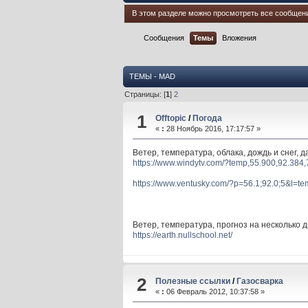
В этом разделе можно просмотреть все сообщен
Сообщения
Темы
Вложения
ТЕМЫ - MAD
Страницы: [
1
]
2
1
Offtopic
/
Погода
«
:
28 Ноябрь 2016, 17:17:57 »
Ветер, температура, облака, дождь и снег, д
https://www.windytv.com/?temp,55.900,92.384,
https://www.ventusky.com/?p=56.1;92.0;5&l=te
Ветер, температура, прогноз на несколько д
https://earth.nullschool.net/
2
Полезные ссылки
/
Газосварка
«
:
06 Февраль 2012, 10:37:58 »