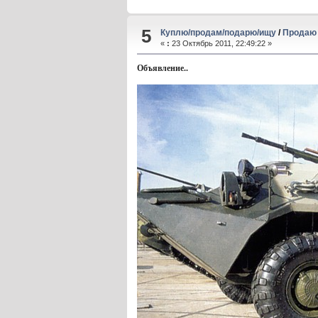
5
Куплю/продам/подарю/ищу
/
Продаю 
«
:
23 Октябрь 2011, 22:49:22 »
Объявление..