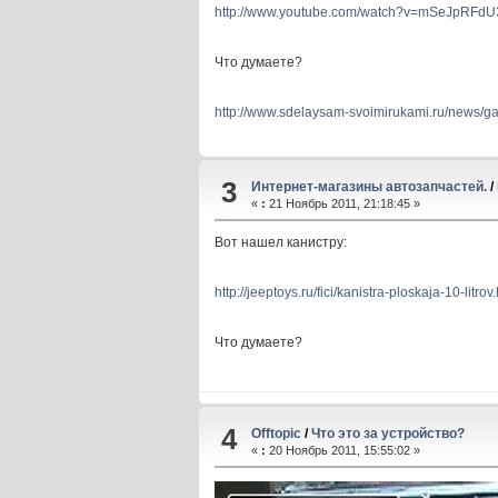
http://www.youtube.com/watch?v=mSeJpRFdU
Что думаете?
http://www.sdelaysam-svoimirukami.ru/news/g
3
Интернет-магазины автозапчастей.
/
«
:
21 Ноябрь 2011, 21:18:45 »
Вот нашел канистру:
http://jeeptoys.ru/fici/kanistra-ploskaja-10-litrov
Что думаете?
4
Offtopic
/
Что это за устройство?
«
:
20 Ноябрь 2011, 15:55:02 »