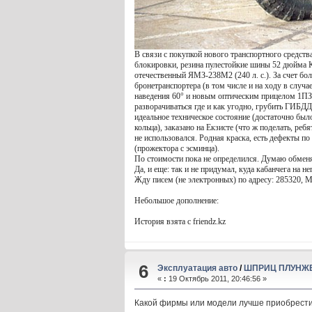
В связи с покупкой нового транспортного средст
блокировки, резина пулестойкие шины 52 дюйма 
отечественный ЯМЗ-238М2 (240 л. с.). За счет б
бронетранспортера (в том числе и на ходу в слу
наведения 60° и новым оптическим прицелом 1ПЗ-
разворачиваться где и как угодно, грубить ГИБДД
идеальное техническое состояние (достаточно было
кольца), заказано на Екзисте (что ж поделать, ре
не использовался. Родная краска, есть дефекты п
(прожектора с эсминца).
По стоимости пока не определился. Думаю обменят
Да, и еще: так и не придумал, куда кабанчега на н
Жду писем (не электронных) по адресу: 285320, М
Небольшое дополнение:
История взята с friendz.kz
6
Эксплуатация авто
/
ШПРИЦ ПЛУНЖ
«
:
19 Октябрь 2011, 20:46:56 »
Какой фирмы или модели лучше приобрест