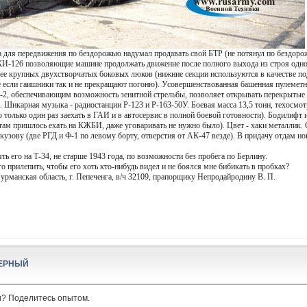
ва для передвижения по бездорожью надумал продавать свой БТР (не потянул по бездоро
КИ-126 позволяющие машине продолжать движение после полного выхода из строя одног
олее крупных двухстворчатых боковых люков (нижние секции используются в качестве п
чае если гаишники так и не прекращают погоню). Усовершенствованная башенная пулеме
2, обеспечивающим возможность зенитной стрельбы, позволяет открывать перекрытые г
. Шикарная музыка - радиостанции Р-123 и Р-163-50У. Боевая масса 13,5 тонн, техосмо
 только один раз заехать в ГАИ и в автосервис в полной боевой готовности). Бодилифт 
бятам пришлось ехать на КЖБИ, даже уговаривать не нужно было). Цвет - хаки металлик.
о кузову (две РГД и Ф-1 по левому борту, отверстия от АК-47 везде). В придачу отдам
ь его на Т-34, не старше 1943 года, по возможности без пробега по Берлину.
его прилепить, чтобы его хоть кто-нибудь видел и не боялся мне бибикать в пробках?
урманская область, г. Пепеченга, в/ч 32109, прапорщику Непродайродину В. П.
ЕРНЫЙ
и? Поделитесь опытом.