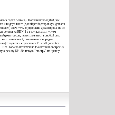
жью в горах Афгана). Полный привод 8х8, все
о или двух колес (долой разбортировку), движок
одножек) значительно упрощено десантирование из
тная установка БПУ-1 с вертикальным углом
айцами трассы, перестраиваться в любой ряд,
тр неограниченный, документы в порядке,
и лифт подвески - проставки ЖБ-120 (жел. бет.
 С 1999 года по назначению (зачистки и обстрелы)
 новую резину КИ-80, новую "люстру" на крышу