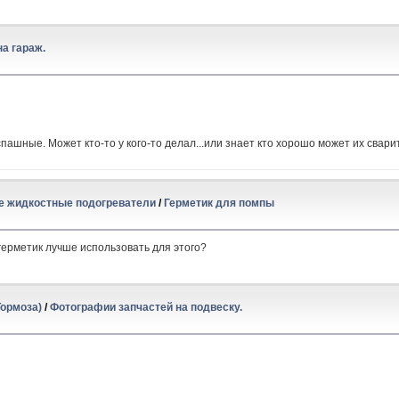
на гараж.
ашные. Может кто-то у кого-то делал...или знает кто хорошо может их сварит
е жидкостные подогреватели
/
Герметик для помпы
герметик лучше использовать для этого?
Тормоза)
/
Фотографии запчастей на подвеску.