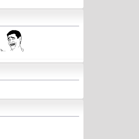
ь...
)