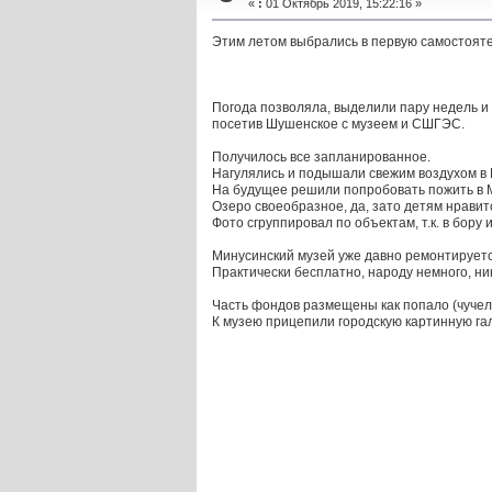
«
:
01 Октябрь 2019, 15:22:16 »
Этим летом выбрались в первую самостояте
Погода позволяла, выделили пару недель и р
посетив Шушенское с музеем и СШГЭС.
Получилось все запланированное.
Нагулялись и подышали свежим воздухом в М
На будущее решили попробовать пожить в М
Озеро своеобразное, да, зато детям нравитс
Фото сгруппировал по объектам, т.к. в бору 
Минусинский музей уже давно ремонтируетс
Практически бесплатно, народу немного, ник
Часть фондов размещены как попало (чучел
К музею прицепили городскую картинную гал