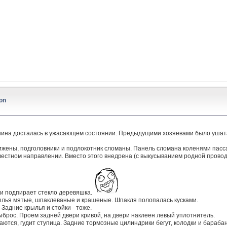
on
шина досталась в ужасающем состоянии. Предыдущими хозяевами было ушата
сижены, подголовники и подлокотник сломаны. Панель сломана коленями пас
естном направлении. Вместо этого внедрена (с выкусыванием родной провод
 и подпирает стекло деревяшка.
ылья мятые, шпаклеваные и крашеные. Шпакля полопалась кусками.
Задние крылья и стойки - тоже.
выброс. Проем задней двери кривой, на двери наклеен левый уплотнитель.
аются, гудит ступица. Задние тормозные цилиндрики бегут, колодки и бараб