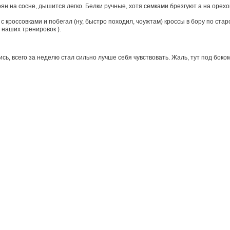
ян на сосне, дышится легко. Белки ручные, хотя семками брезгуют а на орехо
 кроссовками и побегал (ну, быстро походил, чоужтам) кроссы в бору по старой
 наших тренировок ).
сь, всего за неделю стал сильно лучше себя чувствовать. Жаль, тут под боко