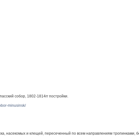
асский собор, 1802-1814гг постройки.
sobor-minusinsk/
ка, насекомых и клещей, пересеченный по всем направлениям тропинками, бо