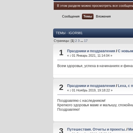
В этом разделе можно просмотреть все сообщен
Сообщения
Темы
Вложения
ТЕМЫ - IGOR981
Страницы: [
1
]
2
3
...
17
1
Праздники и поздравления
/
С новым,
«
:
01 Январь 2021, 11:14:04 »
Всем здоровья, успеха в начинаниях и фина
2
Праздники и поздравления
/
Lexa, с
«
:
01 Ноябрь 2019, 19:18:22 »
Поздравляю с наследником!
Крепкого здоровья маме и малышу, спокойны
Поздравляю!
3
Путешествия. Отчеты и проекты.
/
Ми