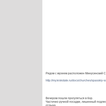
Рядом с музеем расположен Минусинский Сп
http://my.krskstate.ru/docs/churches/spasskiy-
Вечером пошли прогуляться в бор.
Частично ручной посадки, лишенный подлес
отдыха.