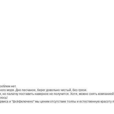
роблем нет.
ого моря. Дно песчаное, берег довольно чистый, без грязи.
, но палатку поставить наверное не получится. Хотя, можно снять компанией
лось!
сервиса и "фсёфключено" мы ценим отсутствие толпы и естественную красоту