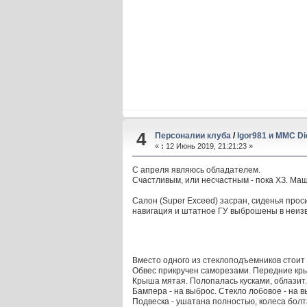
4
Персоналии клуба
/
Igor981 и MMC Di
«
:
12 Июнь 2019, 21:21:23 »
С апреля являюсь обладателем.
Счастливым, или несчастным - пока ХЗ. Ма
Салон (Super Exceed) засран, сиденья про
навигация и штатное ГУ выброшены в неизв
Вместо одного из стеклоподъемников стоит
Обвес прикручен саморезами. Передние кр
Крыша мятая. Полопалась кусками, облазит. 
Бампера - на выброс. Стекло лобовое - на 
Подвеска - ушатана полностью, колеса болт