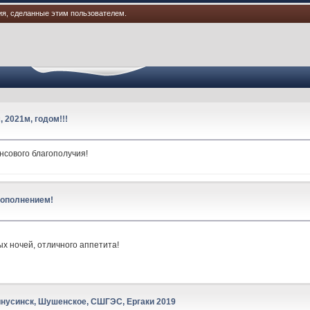
ия, сделанные этим пользователем.
 2021м, годом!!!
нсового благополучия!
 пополнением!
х ночей, отличного аппетита!
нусинск, Шушенское, СШГЭС, Ергаки 2019