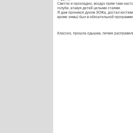
Светло и прохладно, воздух прям таки насто
голуби, атакуя детей целыми стаями.
Я даж проникся духом ЗОЖа, достал костюм с
кроме зимы) был в обязательной программе
Классно, прошла одышка, легкие расправили