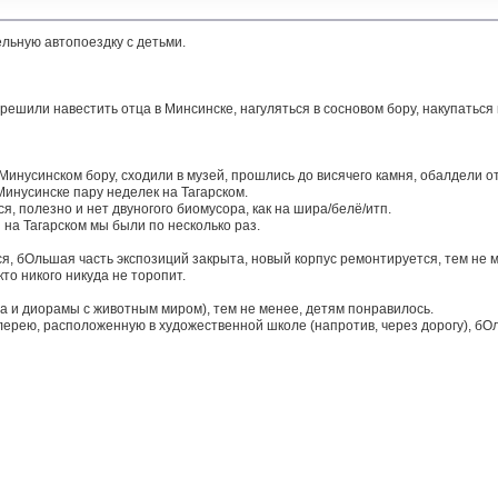
льную автопоездку с детьми.
ешили навестить отца в Минсинске, нагуляться в сосновом бору, накупаться в
инусинском бору, сходили в музей, прошлись до висячего камня, обалдели от 
инусинске пару неделек на Тагарском.
я, полезно и нет двуногого биомусора, как на шира/белё/итп.
и на Тагарском мы были по несколько раз.
я, бОльшая часть экспозиций закрыта, новый корпус ремонтируется, тем не 
то никого никуда не торопит.
а и диорамы с животным миром), тем не менее, детям понравилось.
ерею, расположенную в художественной школе (напротив, через дорогу), бОл