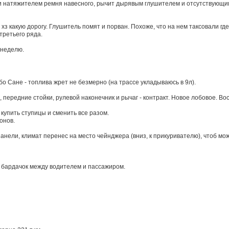
 и натяжителем ремня навесного, рычит дырявым глушителем и отсутствующ
хз какую дорогу. Глушитель помят и порван. Похоже, что на нем таксовали гд
третьего ряда.
 неделю.
 Сане - топлива жрет не безмерно (на трассе укладываюсь в 9л).
 передние стойки, рулевой наконечник и рычаг - контракт. Новое лобовое. Во
 купить ступицы и сменить все разом.
онов.
анели, климат перенес на место чейнджера (вниз, к прикуривателю), чтоб мо
 бардачок между водителем и пассажиром.