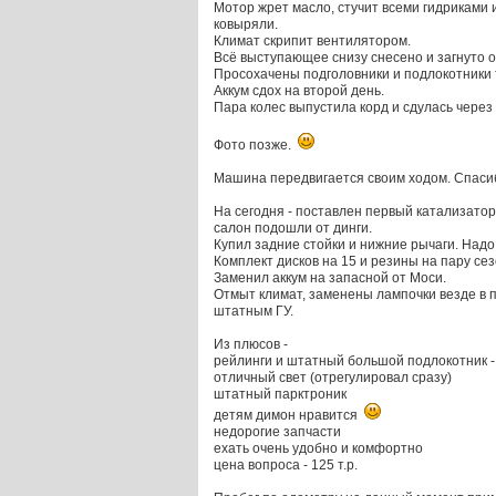
Мотор жрет масло, стучит всеми гидриками
ковыряли.
Климат скрипит вентилятором.
Всё выступающее снизу снесено и загнуто о 
Просохачены подголовники и подлокотники 
Аккум сдох на второй день.
Пара колес выпустила корд и сдулась через
Фото позже.
Машина передвигается своим ходом. Спасибо
На сегодня - поставлен первый катализатор,
салон подошли от динги.
Купил задние стойки и нижние рычаги. Надо
Комплект дисков на 15 и резины на пару сез
Заменил аккум на запасной от Моси.
Отмыт климат, заменены лампочки везде в п
штатным ГУ.
Из плюсов -
рейлинги и штатный большой подлокотник -
отличный свет (отрегулировал сразу)
штатный парктроник
детям димон нравится
недорогие запчасти
ехать очень удобно и комфортно
цена вопроса - 125 т.р.