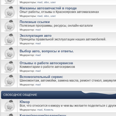
Модераторы:
mad
,
sibo
,
user
Магазины автозапчастей в городе
Опыт работы, отзывы о Красноярских автомагазинах
Модераторы:
mad
,
sibo
,
user
Полезные ссылки
Полезные программы, ресурсы, онлайн-каталоги
Модератор:
mad
Эксплуатация авто
Принципы правильной эксплуатации наших автомобилей.
Модератор:
mad
Выбор авто, вопросы и ответы.
Модератор:
mad
Отзывы о работе автосервисов
Комментарии о работе автосервисов
Модератор:
mad
Вспомогательный сервис
Шиномонтаж, автомойки, замена масла, ремонт стекол, аккумуля
Модератор:
mad
СВОБОДНОЕ ОБЩЕНИЕ
Юмор
Все, что относится к юмору и чем вы желаете поделиться с друг
Модераторы:
mad
,
Комель
Куплю/продам/подарю/ищу