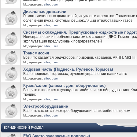
Модераторы:
sibo
,
user
Дизельные двигатели
Ремонт дизельных двигателей, их узлов и агрегатов. Топливные
облегчения пуска, системы рециркуляции отработавших газов.
Модераторы:
sibo
,
user
Системы охлаждения. Предпусковые жидкостные подог
Неисправности и проблемы систем охлаждения ДВС. Ремонт рад
эксплуатация предпусковых подогревателей
Модераторы:
sibo
,
user
Трансмиссия
Всё, что касается редукторов, приводов, карданов, АКПП, МКПП, 
Модераторы:
sibo
,
user
Ходовая часть (Подвеска, Рулевое, Тормоза)
Всё о подвеске, тормозах, рулевом управлении наших авто
Модераторы:
sibo
,
user
Кузов/салон (климат, доп. оборудование)
Все, что относится к кузову автомобиля и его оборудованию. Кли
тюнинг.
Модераторы:
sibo
,
user
Электрооборудование
Все, что касается электрооборудования автомобиля в целом
Модераторы:
sibo
,
user
ЮРИДИЧЕСКИЙ РАЗДЕЛ
FAQ (часто задаваемые вопросы)