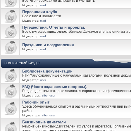
Все, что необходимо исправить и улучшить
Модератор:
mad
Персоналии клуба
Все о нас и наших авто
Модератор:
mad
Путешествия. Отчеты и проекты.
Все о путешествиях одноклубников. Делимся впечатлениями и 
Модератор:
mad
Праздники и поздравления
Модератор:
mad
ТЕХНИЧЕСКИЙ РАЗДЕЛ
Библиотека документации
FTP Файлохранилище с мануалами, каталогами, полезной докум
Модератор:
user
FAQ (Часто задаваемые вопросы).
Раздел для тем, которые являются справочно - информационн
Модераторы:
sibo
,
user
Рабочий опыт
Здесь обмениваемся опытом и различными хитростями при вы
работ
Модераторы:
sibo
,
user
Бензиновые двигатели
Ремонт бензиновых двигателей, их узлов и агрегатов. Топливны
зажигания, системы рециркуляции отработавших газов.