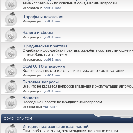
Тема - справочник по основным юридическим вопросам
Модераторы:
Igor981
,
mad
Штрафы и наказания
Модераторы:
Igor981
,
mad
Налоги и сборы
Модераторы:
Igor981
,
mad
Юридическая практика
Судебная и досудебная практика, жалобы в соответствующие и
автомобильным вопросам
Модераторы:
Igor981
,
mad
ОСАГО, ТО и таможня
Все вопросы по страхованию и допуску авто к эксплуатации
Модераторы:
Igor981
,
mad
Бытовые вопросы
Все, что не касается вопросов владения и эксплуатации автомо
Модераторы:
Igor981
,
mad
Новости
Последние новости по юридическим вопросам.
Модераторы:
mad
,
user
ОБМЕН ОПЫТОМ
Интернет-магазины автозапчастей.
Опыт работы, отзывы, рекомендации, полезные ссылки