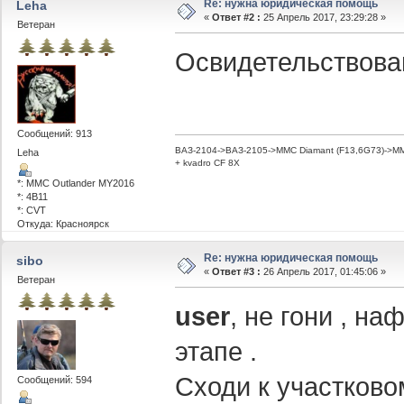
Re: нужна юридическая помощь
Leha
«
Ответ #2 :
25 Апрель 2017, 23:29:28 »
Ветеран
Освидетельствова
Сообщений: 913
ВАЗ-2104->ВАЗ-2105->MMC Diamant (F13,6G73)->MMC
Leha
+ kvadro CF 8X
*: MMC Outlander MY2016
*: 4B11
*: CVT
Откуда: Красноярск
Re: нужна юридическая помощь
sibo
«
Ответ #3 :
26 Апрель 2017, 01:45:06 »
Ветеран
user
, не гони , н
этапе .
Сходи к участково
Сообщений: 594