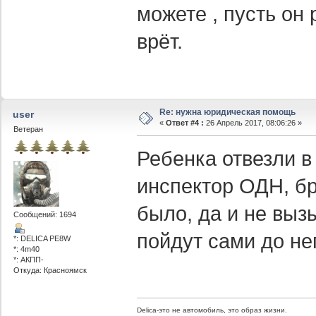
можете , пусть он
врёт.
Re: нужна юридическая помощь
user
«
Ответ #4 :
26 Апрель 2017, 08:06:26 »
Ветеран
Ребенка отвезли в
инспектор ОДН, бр
было, да и не выз
Сообщений: 1694
пойдут сами до не
*: DELICA PE8W
*: 4m40
*: АКПП-
Откуда: Красноямск
Delica-это не автомобиль, это образ жизни.