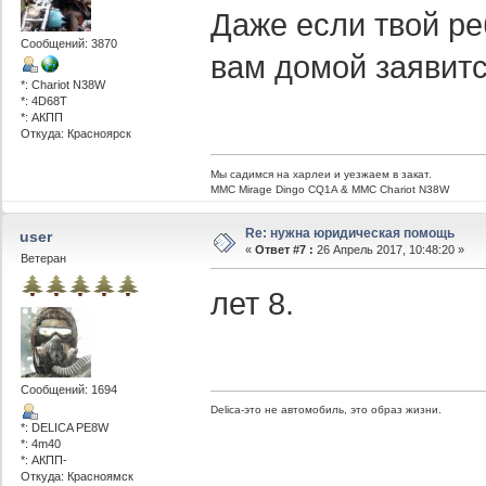
Даже если твой ре
Сообщений: 3870
вам домой заявитс
*: Chariot N38W
*: 4D68T
*: АКПП
Откуда: Красноярск
Мы садимся на харлеи и уезжаем в закат.
ММС Mirage Dingo CQ1A & MMC Chariot N38W
Re: нужна юридическая помощь
user
«
Ответ #7 :
26 Апрель 2017, 10:48:20 »
Ветеран
лет 8.
Сообщений: 1694
Delica-это не автомобиль, это образ жизни.
*: DELICA PE8W
*: 4m40
*: АКПП-
Откуда: Красноямск