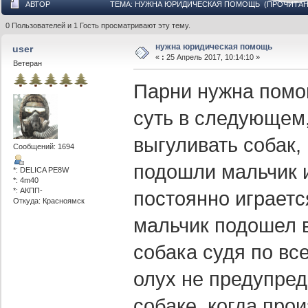
АВТОР
ТЕМА: НУЖНА ЮРИДИЧЕСКАЯ ПОМОЩЬ (ПРОЧИТАНО
0 Пользователей и 1 Гость просматривают эту тему.
нужна юридическая помощь
user
«
:
25 Апрель 2017, 10:14:10 »
Ветеран
Парни нужна помо
суть в следующем,
выгуливать собак,
Сообщений: 1694
подошли мальчик и
*: DELICA PE8W
*: 4m40
*: АКПП-
постоянно играетс
Откуда: Красноямск
мальчик подошел в
собака судя по вс
олух не предупред
собаке, когда про