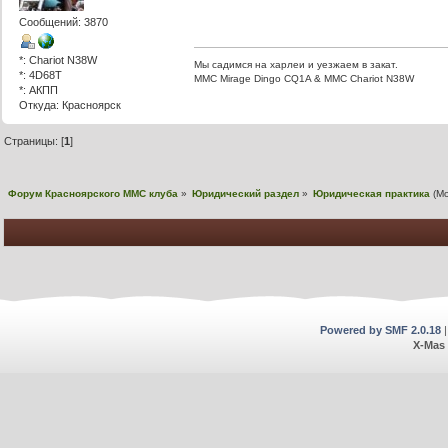
Сообщений: 3870
*: Chariot N38W
Мы садимся на харлеи и уезжаем в закат.
*: 4D68T
ММС Mirage Dingo CQ1A & MMC Chariot N38W
*: АКПП
Откуда: Красноярск
Страницы: [
1
]
Форум Красноярского MMC клуба
»
Юридический раздел
»
Юридическая практика
(М
Powered by SMF 2.0.18
X-Mas