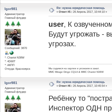
Re: нужна юридическая помощь
Igor981
«
Ответ #5 :
26 Апрель 2017, 10:44:10 »
Администратор
Главный флудер
user
, К озвученно
Будут угрожать - 
угрозах.
Сообщений: 3870
*: Chariot N38W
*: 4D68T
*: АКПП
Мы садимся на харлеи и уезжаем в закат.
Откуда: Красноярск
ММС Mirage Dingo CQ1A & MMC Chariot N38W
Re: нужна юридическая помощь
Igor981
«
Ответ #6 :
26 Апрель 2017, 10:45:54 »
Администратор
Главный флудер
Ребёнку то "постр
Инспектор ОДН при