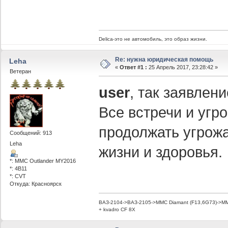
Delica-это не автомобиль, это образ жизни.
Re: нужна юридическая помощь
Leha
«
Ответ #1 :
25 Апрель 2017, 23:28:42 »
Ветеран
user
, так заявлен
Все встречи и угр
продолжать угрожа
Сообщений: 913
Leha
жизни и здоровья.
*: MMC Outlander MY2016
*: 4B11
*: CVT
Откуда: Красноярск
ВАЗ-2104->ВАЗ-2105->MMC Diamant (F13,6G73)->MMC
+ kvadro CF 8X