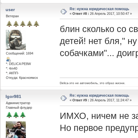
Re: нужна юридическая помощь
user
«
Ответ #8 :
26 Апрель 2017, 10:50:47 »
Ветеран
блин сколько со с
детей! нет бля," н
собачками"... доиг
Сообщений: 1694
*: DELICA PE8W
*: 4m40
*: АКПП-
Откуда: Красноямск
Delica-это не автомобиль, это образ жизни.
Re: нужна юридическая помощь
Igor981
«
Ответ #9 :
26 Апрель 2017, 11:24:47 »
Администратор
Главный флудер
ИМХО, ничем не з
Но первое предупр