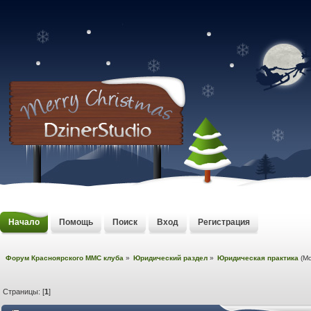
Начало
Помощь
Поиск
Вход
Регистрация
Форум Красноярского MMC клуба
»
Юридический раздел
»
Юридическая практика
(М
Страницы: [
1
]