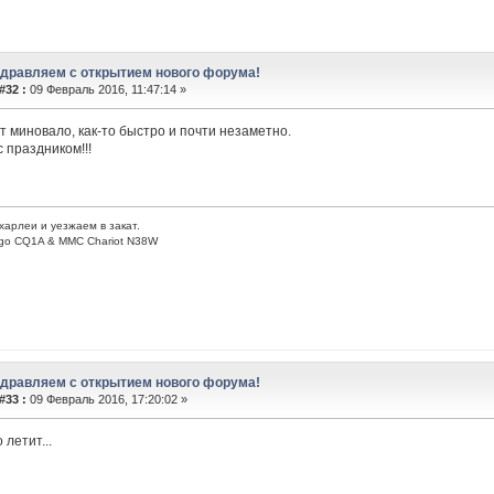
здравляем с открытием нового форума!
#32 :
09 Февраль 2016, 11:47:14 »
ет миновало, как-то быстро и почти незаметно.
с праздником!!!
харлеи и уезжаем в закат.
go CQ1A & MMC Chariot N38W
здравляем с открытием нового форума!
#33 :
09 Февраль 2016, 17:20:02 »
летит...