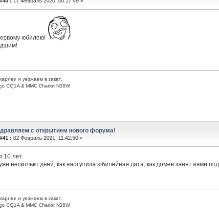
#40 :
17 Февраль 2020, 00:17:49 »
первому юбилею!
едшим!
харлеи и уезжаем в закат.
go CQ1A & MMC Chariot N38W
здравляем с открытием нового форума!
#41 :
02 Февраль 2021, 11:42:50 »
 10 лет.
уже несколько дней, как наступила юбилейная дата, как домен занят нами по
харлеи и уезжаем в закат.
go CQ1A & MMC Chariot N38W