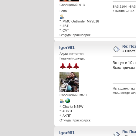
Сообщений: 913
ВАЗ-2104->ВАЗ-
+ kvadro CF 8X
Leha
*: MMC Outlander MY2016
*: 4B11
*: CVT
Откуда: Красноярск
Re: По
Igor981
«
Ответ 
Администратор
Главный флудер
Вот уж и 10 л
Всех причаст
Мы садимся на 
ММС Mirage Din
Сообщений: 3870
*: Chariot N38W
*: 4D68T
*: АКПП
Откуда: Красноярск
Re: По
Igor981