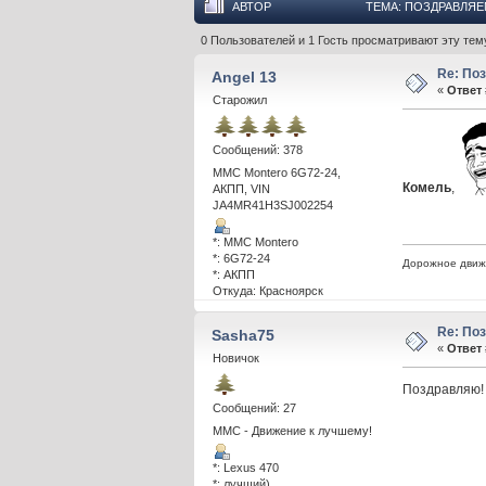
АВТОР
ТЕМА: ПОЗДРАВЛЯЕ
0 Пользователей и 1 Гость просматривают эту тем
Re: По
Angel 13
«
Ответ 
Старожил
Сообщений: 378
MMC Montero 6G72-24,
Комель
,
АКПП, VIN
JA4MR41H3SJ002254
*: MMC Montero
*: 6G72-24
Дорожное движе
*: АКПП
Откуда: Красноярск
Re: По
Sasha75
«
Ответ 
Новичок
Поздравляю!
Сообщений: 27
ММС - Движение к лучшему!
*: Lexus 470
*: лучший)