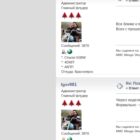
«
Ответ 
Администратор
Главный флудер
Все ближе к 
Всех с прош
Сообщений: 3870
Мы садимся на 
ММС Mirage Din
*: Chariot N38W
*: 4D68T
*: АКПП
Откуда: Красноярск
Re: По
Igor981
«
Ответ 
Администратор
Главный флудер
Через неделю
Формально - 
Мы садимся на 
ММС Mirage Din
Сообщений: 3870