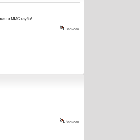
рского ММС клуба!
Записан
Записан