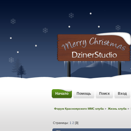
Начало
Помощь
Поиск
Вход
Форум Красноярского MMC клуба
»
Жизнь клуба
»
Страницы:
1
2
[
3
]