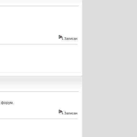
Записан
д форум.
Записан