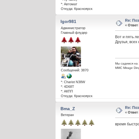
*: Автомат
Откуда: Красноярск
Re: По
Igor981
«
Ответ 
Администратор
Главный флудер
Вот и пять л
Друзья, всех 
Мы садимся на 
ММС Mirage Din
Сообщений: 3870
*: Chariot N38W
*: 4D68T
*: АКПП
Откуда: Красноярск
Re: По
Bma_Z
«
Ответ 
Ветеран
время быстро 