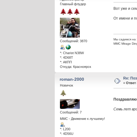
Главный флудер
Вот уже и се
От имени и п
Мы садимся на 
Сообщений: 3870
ММС Mirage Din
*: Chariot N38W
*: 4D68T
*: АКПП
Откуда: Красноярск
Re: По
roman-2000
«
Ответ 
Новичок
Поздравляю!
Семь лет вр
Сообщений: 7
ММС - Движение к лучшему!
*: L200
*: 4D56U