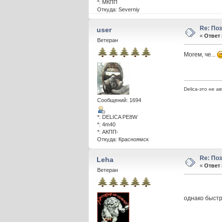
*: МКПП
Откуда: Severniy
Re: По
user
«
Ответ 
Ветеран
Могем, че...
Delica-это не а
Сообщений: 1694
*: DELICA PE8W
*: 4m40
*: АКПП-
Откуда: Красноямск
Re: По
Leha
«
Ответ 
Ветеран
однако быст