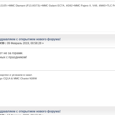
2105->MMC Diamant (F13,6G73)->MMC Galant EC7A, 4G92+MMC Pajero II, V46, 4M40>TLC Pr
здравляем с открытием нового форума!
#39 :
09 Февраль 2019, 00:58:28 »
ет не за горами.
ных с праздником!
харлеи и уезжаем в закат.
go CQ1A & MMC Chariot N38W
здравляем с открытием нового форума!