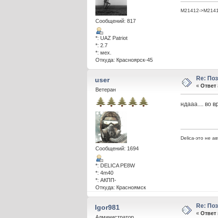
M21412->M21412
Сообщений: 817
*: UAZ Patriot
*: 2.7
*: мех.
Откуда: Красноярск-45
Re: По
user
«
Ответ 
Ветеран
ндааа.... во в
Delica-это не а
Сообщений: 1694
*: DELICA PE8W
*: 4m40
*: АКПП-
Откуда: Красноямск
Re: По
Igor981
«
Ответ 
Администратор