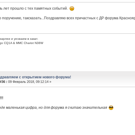
мь лет прошло с тех памятных событий.
о поручению, таксказать...Поздравляю всех причастных с ДР форума Красноя
харлеи и уезжаем в закат.
go CQ1A & MMC Chariot N38W
здравляем с открытием нового форума!
#36 :
09 Февраль 2018, 09:12:14 »
!!
оде маленькая цифра, но для форума я считаю значительная