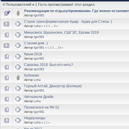
0 Пользователей и 1 Гость просматривают этот раздел.
Рекомендации по отдыху/проживанию. Где можно остановитьс
Автор
Igor981
Строю трансформаторную будку - будку для Степы :)
Автор
Leha
«
1
2
3
...
6
»
Минусинск, Шушенское, СШГЭС, Ергаки 2019
Автор
Igor981
Строим дом. :)
Автор
Igor981
«
1
2
3
...
19
»
Крым 2018
Автор
Igor981
Сарагаш 2018. Был кто-нить?
Автор
Igor981
Кубеково
Автор
Leha
Горный Алтай, Джазатор (Беляши)
Автор
Igor981
Автошкола Драйв
Автор
Leha
Прокатился на ЯК-52
Автор
Igor981
Нидерланды
Автор
Leha
«
1
2
»