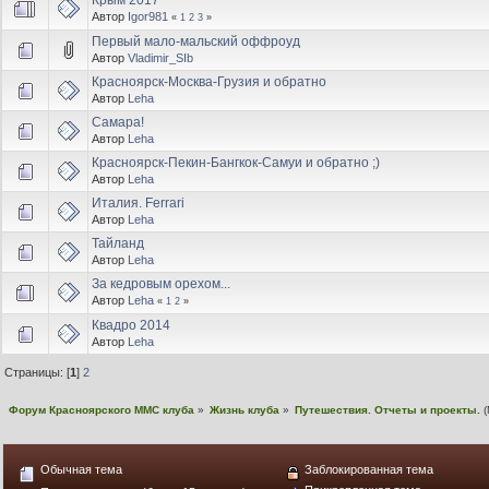
Крым 2017
Автор
Igor981
«
1
2
3
»
Первый мало-мальский оффроуд
Автор
Vladimir_SIb
Красноярск-Москва-Грузия и обратно
Автор
Leha
Самара!
Автор
Leha
Красноярск-Пекин-Бангкок-Самуи и обратно ;)
Автор
Leha
Италия. Ferrari
Автор
Leha
Тайланд
Автор
Leha
За кедровым орехом...
Автор
Leha
«
1
2
»
Квадро 2014
Автор
Leha
Страницы: [
1
]
2
Форум Красноярского MMC клуба
»
Жизнь клуба
»
Путешествия. Отчеты и проекты.
(
Обычная тема
Заблокированная тема