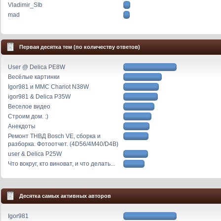
Vladimir_SIb
mad
Первая десятка тем (по количеству ответов)
User @ Delica PE8W
Весёлые картинки
Igor981 и MMC Chariot N38W
igor981 & Delica P35W
Веселое видео
Строим дом. :)
Анекдоты
Ремонт ТНВД Bosch VE, сборка и
разборка. Фотоотчет. (4D56/4M40/D4B)
user & Delica P25W
Что вокруг, кто виноват, и что делать...
Десятка самых активных авторов
Igor981