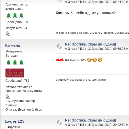
«
Ответ #113 :
12 Декабрь 2012, 09:44:29 »
Администратор
живет здесь
Комель
, бассейн в доме установил?
Сообщений: 188
Форум MMC24
Я давно в cсоре со своим мозгом, просто мы вынуж
Re: Эротика. Скрасим будни))
Комель
«
Ответ #114 :
12 Декабрь 2012, 09:56:25 »
Модератор
Ветеран
mad
, да давно уже
Занимайтесь сексом с гандонами)))
Сообщений: 787
Каждая женщина -
произведение искусства!
*: мицубиши лансер
*: варик
Откуда: Десятирублёвск
Re: Эротика. Скрасим будни))
Evgen123
«
Ответ #115 :
15 Декабрь 2012, 20:22:50 »
Старожил