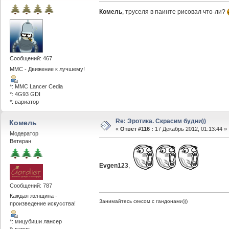
Комель
, труселя в паинте рисовал что-ли?
Сообщений: 467
ММС - Движение к лучшему!
*: MMC Lancer Cedia
*: 4G93 GDI
*: вариатор
Re: Эротика. Скрасим будни))
Комель
«
Ответ #116 :
17 Декабрь 2012, 01:13:44 »
Модератор
Ветеран
Evgen123
,
Сообщений: 787
Каждая женщина -
Занимайтесь сексом с гандонами)))
произведение искусства!
*: мицубиши лансер
*: варик