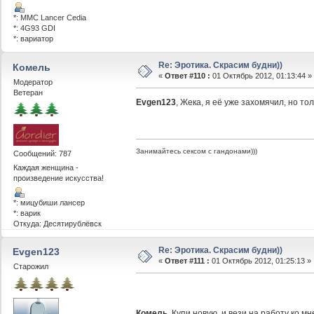
*: MMC Lancer Cedia
*: 4G93 GDI
*: вариатор
Re: Эротика. Скрасим будни))
Комель
«
Ответ #110 :
01 Октябрь 2012, 01:13:44 »
Модератор
Ветеран
Evgen123
, Жека, я её уже захомячил, но тол
Занимайтесь сексом с гандонами)))
Сообщений: 787
Каждая женщина -
произведение искусства!
*: мицубиши лансер
*: варик
Откуда: Десятирублёвск
Re: Эротика. Скрасим будни))
Evgen123
«
Ответ #111 :
01 Октябрь 2012, 01:25:13 »
Старожил
Комель
, Купи новую, и вези на работу ко м