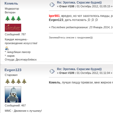
Re: Эротика. Скрасим будни))
Комель
«
Ответ #108 :
01 Октябрь 2012, 01:05:15 »
Модератор
Ветеран
Igor981
, вредно, но чот захотелось пиццы, р
Evgen123
, дать потаскать ;D ;D ;D
«
Последнее редактирование: 23 Январь 2014, 1
Сообщений: 787
Занимайтесь сексом с гандонами)))
Каждая женщина -
произведение искусства!
*: мицубиши лансер
*: варик
Откуда: Десятирублёвск
Re: Эротика. Скрасим будни))
Evgen123
«
Ответ #109 :
01 Октябрь 2012, 01:11:04 »
Старожил
Комель
, лучше пиццу привези, мне жирное 
Сообщений: 467
ММС - Движение к лучшему!