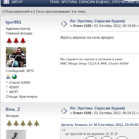
АВТОР
ТЕМА: ЭРОТИКА. СКРАСИМ БУДНИ)) (ПРОЧИТАНО 29
0 Пользователей и 1 Гость просматривают эту тему.
Re: Эротика. Скрасим будни))
Igor981
«
Ответ #105 :
01 Октябрь 2012, 00:19:56 »
Администратор
Главный флудер
Жрать жирное на ночь вредно.
Мы садимся на харлеи и уезжаем в закат.
ММС Mirage Dingo CQ1A & MMC Chariot N38W
Сообщений: 3870
*: Chariot N38W
*: 4D68T
*: АКПП
Откуда: Красноярск
Re: Эротика. Скрасим будни))
Bma_Z
«
Ответ #106 :
01 Октябрь 2012, 00:24:21 »
Ветеран
Цитата: Комель от 30 Сентябрь 2012, 23:43:55
ну труселя ж на журнале ;D ;D ;D