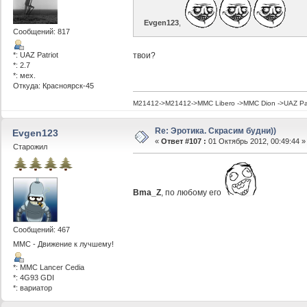
Evgen123
,
Сообщений: 817
*: UAZ Patriot
твои?
*: 2.7
*: мех.
Откуда: Красноярск-45
M21412->M21412->MMC Libero ->MMC Dion ->UAZ Pat
Re: Эротика. Скрасим будни))
Evgen123
«
Ответ #107 :
01 Октябрь 2012, 00:49:44 »
Старожил
Bma_Z
, по любому его
Сообщений: 467
ММС - Движение к лучшему!
*: MMC Lancer Cedia
*: 4G93 GDI
*: вариатор