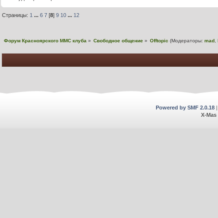
Страницы:
1
...
6
7
[
8
]
9
10
...
12
Форум Красноярского MMC клуба
»
Свободное общение
»
Offtopic
(Модераторы:
mad
,
Powered by SMF 2.0.18
X-Mas