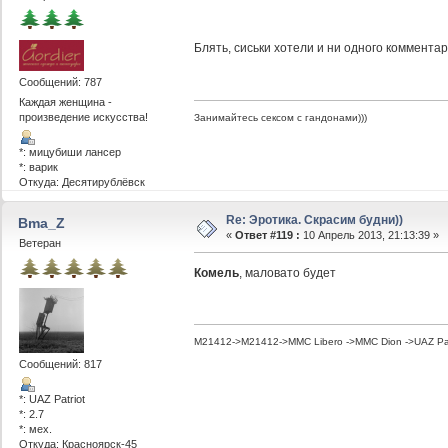
Блять, сиськи хотели и ни одного коммента
Сообщений: 787
Каждая женщина -
произведение искусства!
Занимайтесь сексом с гандонами)))
*: мицубиши лансер
*: варик
Откуда: Десятирублёвск
Re: Эротика. Скрасим будни))
Bma_Z
«
Ответ #119 :
10 Апрель 2013, 21:13:39 »
Ветеран
Комель
, маловато будет
M21412->M21412->MMC Libero ->MMC Dion ->UAZ Pat
Сообщений: 817
*: UAZ Patriot
*: 2.7
*: мех.
Откуда: Красноярск-45