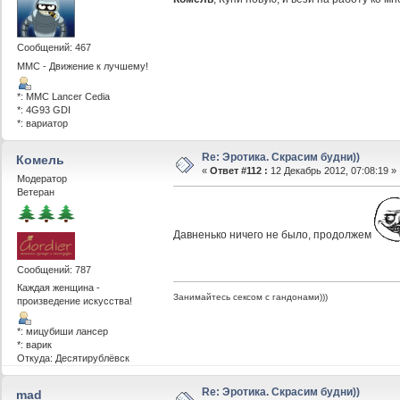
Сообщений: 467
ММС - Движение к лучшему!
*: MMC Lancer Cedia
*: 4G93 GDI
*: вариатор
Re: Эротика. Скрасим будни))
Комель
«
Ответ #112 :
12 Декабрь 2012, 07:08:19 »
Модератор
Ветеран
Давненько ничего не было, продолжем
Сообщений: 787
Каждая женщина -
Занимайтесь сексом с гандонами)))
произведение искусства!
*: мицубиши лансер
*: варик
Откуда: Десятирублёвск
Re: Эротика. Скрасим будни))
mad