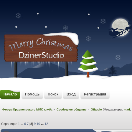
Начало
Помощь
Поиск
Вход
Регистрация
Форум Красноярского MMC клуба
»
Свободное общение
»
Offtopic
(Модераторы:
mad
,
Страницы:
1
...
6
7
[
8
]
9
10
...
12