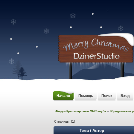
Начало
Помощь
Поиск
Вход
Форум Красноярского MMC клуба
»
Юридический р
Страницы: [
1
]
Тема
/
Автор