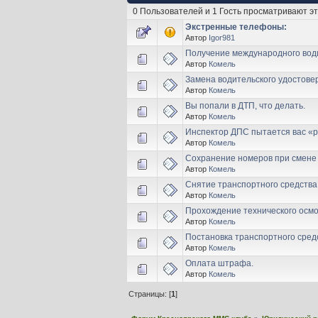
0 Пользователей и 1 Гость просматривают эт
Экстренные телефоны:
Автор
Igor981
Получение международного води
Автор
Комель
Замена водительского удостове
Автор
Комель
Вы попали в ДТП, что делать.
Автор
Комель
Инспектор ДПС пытается вас «р
Автор
Комель
Сохранение номеров при смене
Автор
Комель
Снятие транспортного средства 
Автор
Комель
Прохождение технического осмо
Автор
Комель
Постановка транспортного средс
Автор
Комель
Оплата штрафа.
Автор
Комель
Страницы: [
1
]