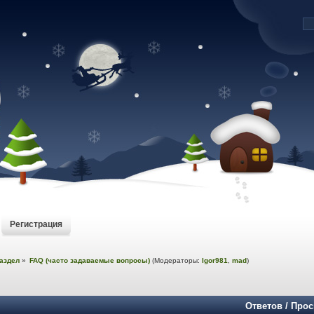
Регистрация
аздел
»
FAQ (часто задаваемые вопросы)
(Модераторы:
Igor981
,
mad
)
Ответов
/
Прос