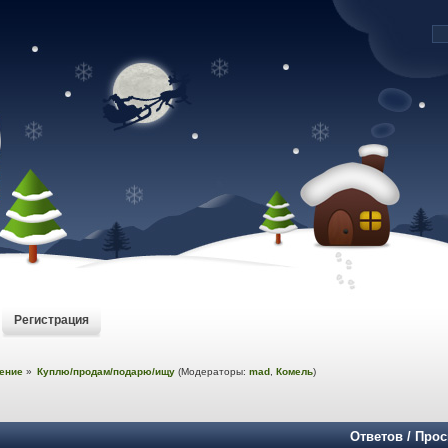
Регистрация
ение
»
Куплю/продам/подарю/ищу
(Модераторы:
mad
,
Комель
)
Ответов
/
Прос