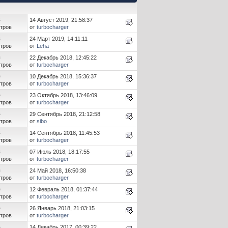
в
14 Август 2019, 21:58:37
тров
от
turbocharger
в
24 Март 2019, 14:11:11
тров
от
Leha
в
22 Декабрь 2018, 12:45:22
тров
от
turbocharger
в
10 Декабрь 2018, 15:36:37
тров
от
turbocharger
в
23 Октябрь 2018, 13:46:09
тров
от
turbocharger
в
29 Сентябрь 2018, 21:12:58
тров
от
sibo
в
14 Сентябрь 2018, 11:45:53
тров
от
turbocharger
в
07 Июль 2018, 18:17:55
тров
от
turbocharger
в
24 Май 2018, 16:50:38
тров
от
turbocharger
в
12 Февраль 2018, 01:37:44
тров
от
turbocharger
в
26 Январь 2018, 21:03:15
тров
от
turbocharger
в
14 Декабрь 2017, 00:39:22