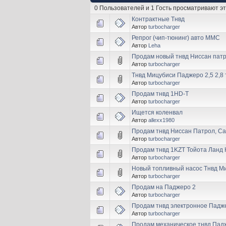
0 Пользователей и 1 Гость просматривают эт
Контрактные Тнвд
Автор
turbocharger
Репрог (чип-тюнинг) авто ММС
Автор
Leha
Продам новый тнвд Ниссан пат
Автор
turbocharger
Тнвд Мицубиси Паджеро 2,5 2,8
Автор
turbocharger
Продам тнвд 1HD-T
Автор
turbocharger
Ищется коленвал
Автор
allexx1980
Продам тнвд Ниссан Патрол, С
Автор
turbocharger
Продам тнвд 1KZT Тойота Ланд 
Автор
turbocharger
Новый топливный насос Тнвд М
Автор
turbocharger
Продам на Паджеро 2
Автор
turbocharger
Продам тнвд электронное Падже
Автор
turbocharger
Продам механическое тнвд Падж