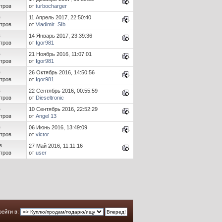
тров
от
turbocharger
в
11 Апрель 2017, 22:50:40
тров
от
Vladimir_SIb
в
14 Январь 2017, 23:39:36
тров
от
Igor981
в
21 Ноябрь 2016, 11:07:01
тров
от
Igor981
в
26 Октябрь 2016, 14:50:56
тров
от
Igor981
в
22 Сентябрь 2016, 00:55:59
тров
от
Dieseltronic
в
10 Сентябрь 2016, 22:52:29
тров
от
Angel 13
в
06 Июнь 2016, 13:49:09
тров
от
victor
в
27 Май 2016, 11:11:16
тров
от
user
ейти в: