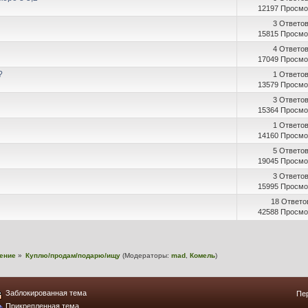
12197 Просмо
3 Ответо
15815 Просмо
4 Ответо
17049 Просмо
?
1 Ответо
13579 Просмо
3 Ответо
15364 Просмо
1 Ответо
14160 Просмо
5 Ответо
19045 Просмо
3 Ответо
15995 Просмо
18 Ответо
42588 Просмо
ение
»
Куплю/продам/подарю/ищу
(Модераторы:
mad
,
Комель
)
Заблокированная тема
Пер
Прикрепленная тема