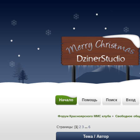
Начало
Помощь
Поиск
Вход
Форум Красноярского MMC клуба
»
Свободное общ
Страницы: [
1
]
2
3
...
6
Тема
/
Автор