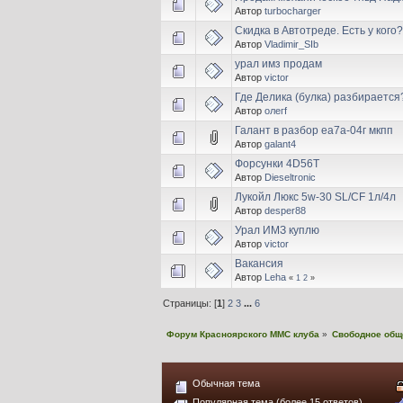
Автор
turbocharger
Скидка в Автотреде. Есть у кого?
Автор
Vladimir_SIb
урал имз продам
Автор
victor
Где Делика (булка) разбирается
Автор
олегf
Галант в разбор еа7а-04г мкпп
Автор
galant4
Форсунки 4D56T
Автор
Dieseltronic
Лукойл Люкс 5w-30 SL/CF 1л/4л
Автор
desper88
Урал ИМЗ куплю
Автор
victor
Вакансия
Автор
Leha
«
1
2
»
Страницы: [
1
]
2
3
...
6
Форум Красноярского MMC клуба
»
Свободное общ
Обычная тема
Популярная тема (более 15 ответов)