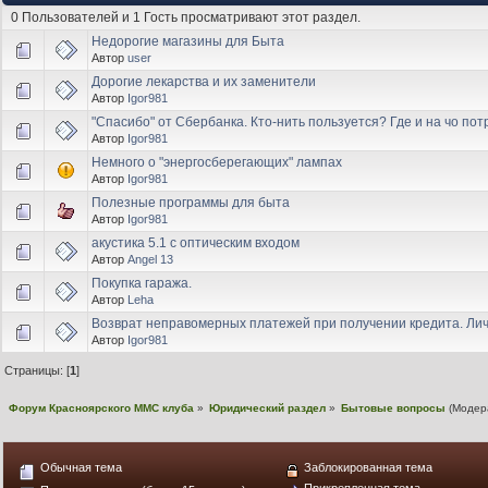
0 Пользователей и 1 Гость просматривают этот раздел.
Недорогие магазины для Быта
Автор
user
Дорогие лекарства и их заменители
Автор
Igor981
"Спасибо" от Сбербанка. Кто-нить пользуется? Где и на чо пот
Автор
Igor981
Немного о "энергосберегающих" лампах
Автор
Igor981
Полезные программы для быта
Автор
Igor981
акустика 5.1 с оптическим входом
Автор
Angel 13
Покупка гаража.
Автор
Leha
Возврат неправомерных платежей при получении кредита. Ли
Автор
Igor981
Страницы: [
1
]
Форум Красноярского MMC клуба
»
Юридический раздел
»
Бытовые вопросы
(Модер
Обычная тема
Заблокированная тема