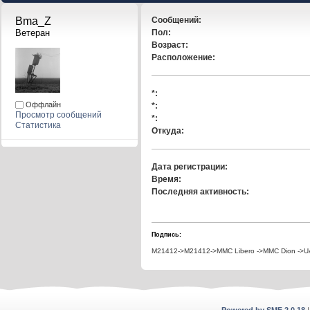
Bma_Z 
Сообщений:
Ветеран
Пол:
Возраст:
Расположение:
*:
Оффлайн
*:
Просмотр сообщений
*:
Статистика
Откуда:
Дата регистрации:
Время:
Последняя активность:
Подпись:
M21412->M21412->MMC Libero ->MMC Dion ->UAZ
Powered by SMF 2.0.18