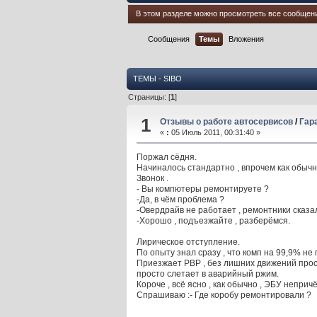
В этом разделе можно просмотреть все сообщен
Сообщения
Темы
Вложения
ТЕМЫ - SIBO
Страницы: [
1
]
1
Отзывы о работе автосервисов
/
Гар
«
:
05 Июль 2011, 00:31:40 »
Поржал сёдня.
Начиналось стандартно , впрочем как обычн
Звонок .
- Вы компютеры ремонтируете ?
-Да, в чём проблема ?
-Овердрайв не работает , ремонтники сказа
-Хорошо , подъезжайте , разберёмся.
Лирическое отступление.
По опыту знал сразу , что комп на 99,9% не
Приезжает РВР , без лишних движений прост
просто слетает в аварийный ржим.
Короче , всё ясно , как обычно , ЭБУ непричё
Спрашиваю :- Где коробу ремонтировали ?