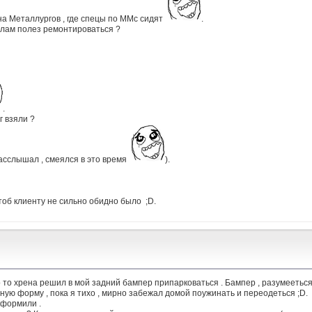
 на Металлургов , где спецы по ММс сидят
.
фелам полез ремонтироваться ?
.
г взяли ?
 расслышал , смеялся в это время
).
чтоб клиенту не сильно обидно было ;D.
ого то хрена решил в мой задний бампер припарковаться . Бампер , разумеетьс
ую форму , пока я тихо , мирно забежал домой поужинать и переодеться ;D.
оформили .