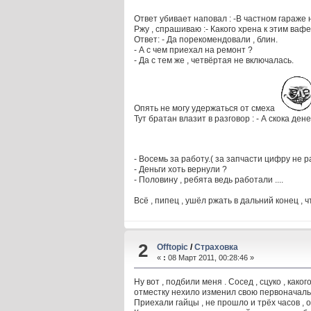
Ответ убивает наповал : -В частном гараже
Ржу , спрашиваю :- Какого хрена к этим ва
Ответ: - Да порекомендовали , блин.
- А с чем приехал на ремонт ?
- Да с тем же , четвёртая не включалась.
Опять не могу удержаться от смеха
Тут братан влазит в разговор : - А скока дене
- Восемь за работу.( за запчасти цифру не
- Деньги хоть вернули ?
- Половину , ребята ведь работали ....
Всё , пипец , ушёл ржать в дальний конец , 
2
Offtopic
/
Страховка
«
:
08 Март 2011, 00:28:46 »
Ну вот , подбили меня . Сосед , сцуко , как
отместку нехило изменил свою первоначальн
Приехали гайцы , не прошло и трёх часов , 