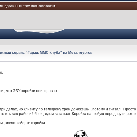
ия, сделанные этим пользователем.
ажный сервис "Гараж ММС клуба" на Металлургов
о.
ли , что ЭБУ коробки неисправно.
 при делах, но клиенту по телефону хрен докажешь , потому и сказал : Прост
о втыкаю рабочий блок , едем кататься. Коробка на любую передачу переклю
м , косяк в сборке коробки.