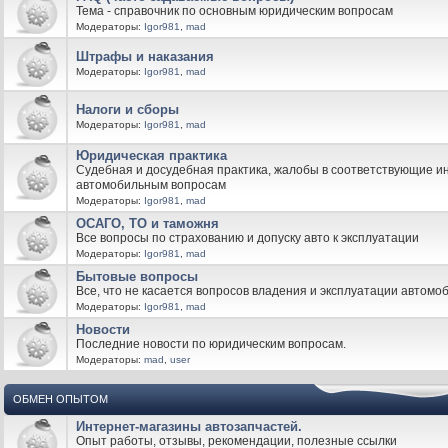
Тема - справочник по основным юридическим вопросам
Модераторы:
Igor981
,
mad
Штрафы и наказания
Модераторы:
Igor981
,
mad
Налоги и сборы
Модераторы:
Igor981
,
mad
Юридическая практика
Судебная и досудебная практика, жалобы в соответствующие и
автомобильным вопросам
Модераторы:
Igor981
,
mad
ОСАГО, ТО и таможня
Все вопросы по страхованию и допуску авто к эксплуатации
Модераторы:
Igor981
,
mad
Бытовые вопросы
Все, что не касается вопросов владения и эксплуатации автомо
Модераторы:
Igor981
,
mad
Новости
Последние новости по юридическим вопросам.
Модераторы:
mad
,
user
ОБМЕН ОПЫТОМ
Интернет-магазины автозапчастей.
Опыт работы, отзывы, рекомендации, полезные ссылки