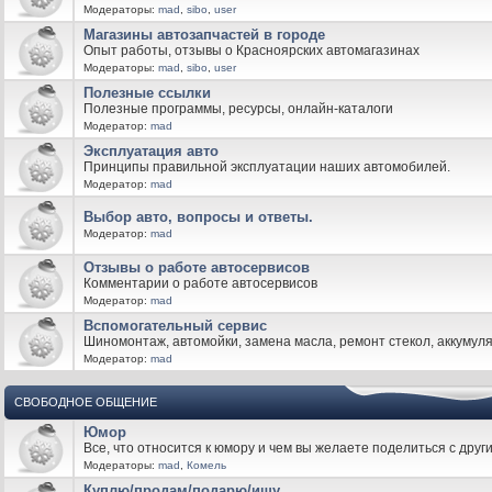
Модераторы:
mad
,
sibo
,
user
Магазины автозапчастей в городе
Опыт работы, отзывы о Красноярских автомагазинах
Модераторы:
mad
,
sibo
,
user
Полезные ссылки
Полезные программы, ресурсы, онлайн-каталоги
Модератор:
mad
Эксплуатация авто
Принципы правильной эксплуатации наших автомобилей.
Модератор:
mad
Выбор авто, вопросы и ответы.
Модератор:
mad
Отзывы о работе автосервисов
Комментарии о работе автосервисов
Модератор:
mad
Вспомогательный сервис
Шиномонтаж, автомойки, замена масла, ремонт стекол, аккумуля
Модератор:
mad
СВОБОДНОЕ ОБЩЕНИЕ
Юмор
Все, что относится к юмору и чем вы желаете поделиться с друг
Модераторы:
mad
,
Комель
Куплю/продам/подарю/ищу