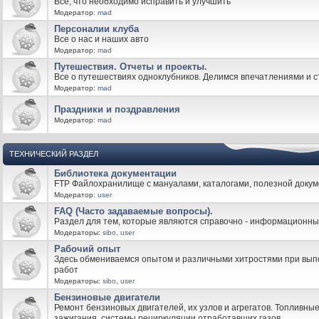
Все, что необходимо исправить и улучшить
Модератор:
mad
Персоналии клуба
Все о нас и наших авто
Модератор:
mad
Путешествия. Отчеты и проекты.
Все о путешествиях одноклубников. Делимся впечатлениями и 
Модератор:
mad
Праздники и поздравления
Модератор:
mad
ТЕХНИЧЕСКИЙ РАЗДЕЛ
Библиотека документации
FTP Файлохранилище с мануалами, каталогами, полезной докум
Модератор:
user
FAQ (Часто задаваемые вопросы).
Раздел для тем, которые являются справочно - информационн
Модераторы:
sibo
,
user
Рабочий опыт
Здесь обмениваемся опытом и различными хитростями при вы
работ
Модераторы:
sibo
,
user
Бензиновые двигатели
Ремонт бензиновых двигателей, их узлов и агрегатов. Топливны
зажигания, системы рециркуляции отработавших газов.