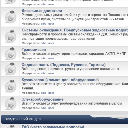
Модераторы:
sibo
,
user
Дизельные двигатели
Ремонт дизельных двигателей, их узлов и агрегатов. Топливные
облегчения пуска, системы рециркуляции отработавших газов.
Модераторы:
sibo
,
user
Системы охлаждения. Предпусковые жидкостные подог
Неисправности и проблемы систем охлаждения ДВС. Ремонт рад
эксплуатация предпусковых подогревателей
Модераторы:
sibo
,
user
Трансмиссия
Всё, что касается редукторов, приводов, карданов, АКПП, МКПП, 
Модераторы:
sibo
,
user
Ходовая часть (Подвеска, Рулевое, Тормоза)
Всё о подвеске, тормозах, рулевом управлении наших авто
Модераторы:
sibo
,
user
Кузов/салон (климат, доп. оборудование)
Все, что относится к кузову автомобиля и его оборудованию. Кли
тюнинг.
Модераторы:
sibo
,
user
Электрооборудование
Все, что касается электрооборудования автомобиля в целом
Модераторы:
sibo
,
user
ЮРИДИЧЕСКИЙ РАЗДЕЛ
FAQ (часто задаваемые вопросы)